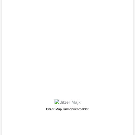
Albstadt Ebingen, Haus
Wohnung verkaufen
Bitzer Majk Immobilienmakler