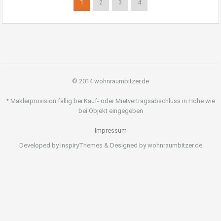
1
2
3
4
© 2014 wohnraumbitzer.de
* Maklerprovision fällig bei Kauf- oder Mietvertragsabschluss in Höhe wie
bei Objekt eingegeben
Impressum
Developed by InspiryThemes & Designed by wohnraumbitzer.de