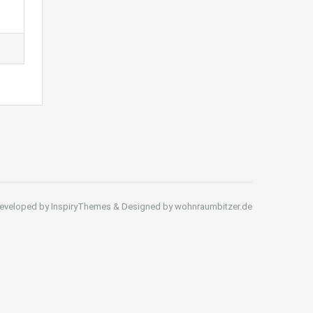
eveloped by InspiryThemes & Designed by wohnraumbitzer.de