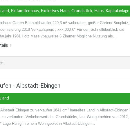
land, Einfamilienhaus, Exclusives Haus, Grundstück, Haus, Kapitalanlage
ienhaus Garten Bechtoldsweiler 229,3 m² wohnraum, großer Garten/ Bauplatz,
dernisierung 2018 Verkaufspreis : xxx.000 €* Für den Schnellüberblick die
Baujahr 1981 Holz Massivbauweise 6 Zimmer Mögliche Nutzung als…
tails
en
ufen - Albstadt-Ebingen
uland
 Albstadt Ebingen zu verkaufen 1841 qm² baureifes Land in Albstadt-Ebingen 
l zu verkaufen. Verkehrswert des Grundstücks, laut Wertgutachten von 2012,
* Lage Ruhig in einem Wohngebiet in Albstadt-Ebingen…