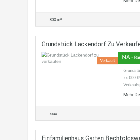
Mehr De
800 m²
Grundstück Lackendorf Zu Verkaufe
NA
- Ba
Verkauft
Grundstü
xx.000 €
Verkaufsp
Mehr De
xxxx
Einfamilienhaus Garten Bechtoldswe