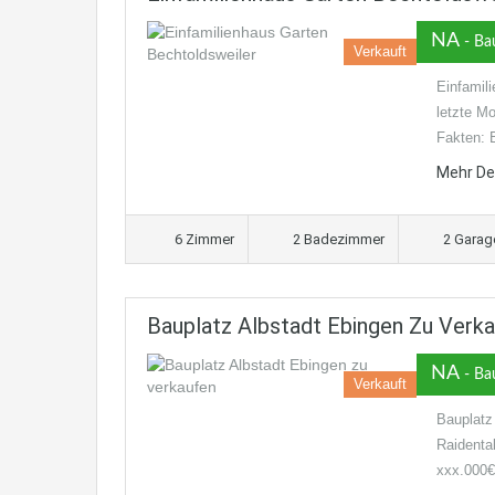
NA
- Bau
Verkauft
Einfamil
letzte Mo
Fakten: 
Mehr De
6 Zimmer
2 Badezimmer
2 Garag
Bauplatz Albstadt Ebingen Zu Verka
NA
- Ba
Verkauft
Bauplatz
Raidenta
xxx.000€