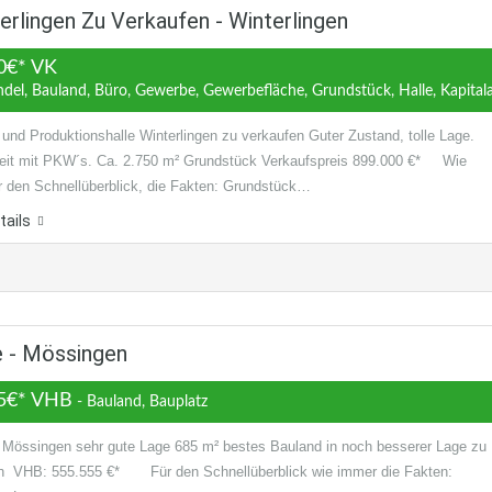
rlingen Zu Verkaufen - Winterlingen
0€* VK
del, Bauland, Büro, Gewerbe, Gewerbefläche, Grundstück, Halle, Kapitalanl
und Produktionshalle Winterlingen zu verkaufen Guter Zustand, tolle Lage.
eit mit PKW´s. Ca. 2.750 m² Grundstück Verkaufspreis 899.000 €* Wie
r den Schnellüberblick, die Fakten: Grundstück…
tails
e - Mössingen
5€* VHB
- Bauland, Bauplatz
 Mössingen sehr gute Lage 685 m² bestes Bauland in noch besserer Lage zu
n VHB: 555.555 €* Für den Schnellüberblick wie immer die Fakten: