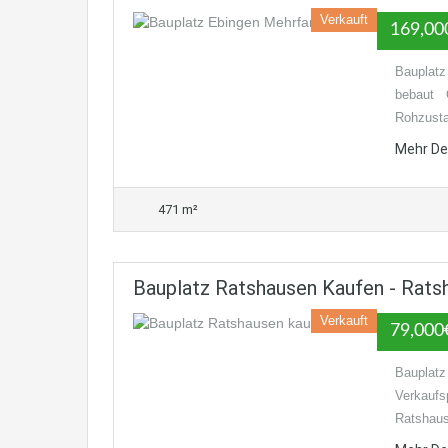
Verkauft
169,00
Bauplatz
bebaut O
Rohzusta
Mehr De
471 m²
Bauplatz Ratshausen Kaufen - Rats
Verkauft
79,000
Bauplatz
Verkaufs
Ratshau