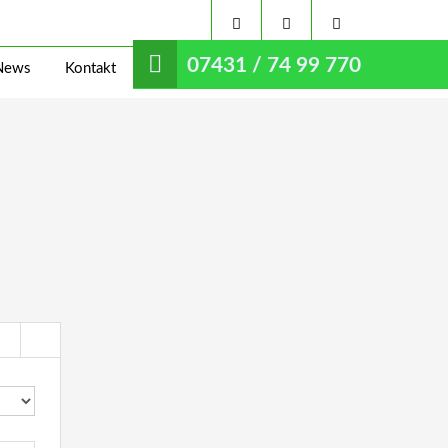
07431 / 74 99 770
News
Kontakt