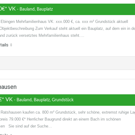
0€* VK
- Bauland, Bauplatz
 Ebingen Mehrfamilienhaus VK: xxx.000 €, ca. xxx m² Grundstück aktuell
bjektbeschreibung Zum Verkauf steht aktuell ein Bauplatz, auf dem ein in d
nd zurück versetztes Mehrfamilienhaus steht.…
tails
hausen
€* VK
- Bauland, Bauplatz, Grundstück
 Ratshausen kaufen ca. 800 m² Grundstück, sehr schöne, extremst ruhige La
preis 79.000 €* Herrlicher Baugrund direkt an einem Bach im schönen
sen Sie sind auf der Suche…