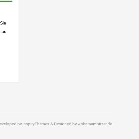
 Sie
enau
eveloped by InspiryThemes & Designed by wohnraumbitzer.de