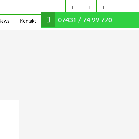
07431 / 74 99 770
News
Kontakt