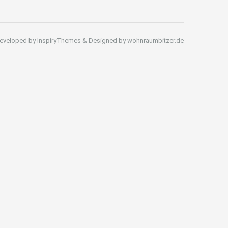
eveloped by InspiryThemes & Designed by wohnraumbitzer.de