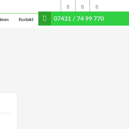
07431 / 74 99 770
News
Kontakt