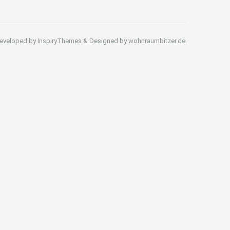
eveloped by InspiryThemes & Designed by wohnraumbitzer.de