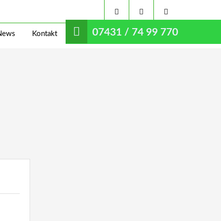
07431 / 74 99 770
News
Kontakt