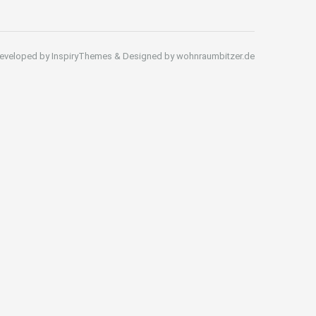
eveloped by InspiryThemes & Designed by wohnraumbitzer.de