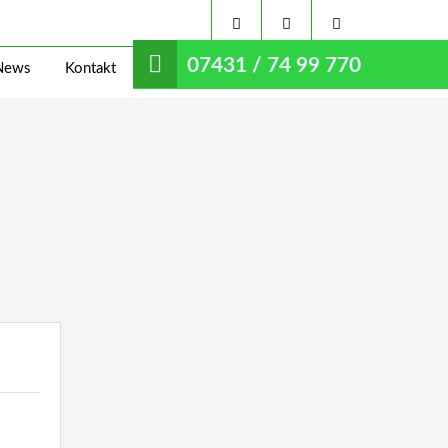
07431 / 74 99 770
News
Kontakt