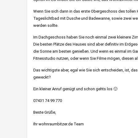
Wenn Sie sich dann in das erste Obergeschoss des tollen H
Tageslichtbad mit Dusche und Badewanne, sowie zwei weit
werden sollte.
Im Dachgeschoss haben Sie noch einmal zwei kleinere Zimm
Die besten Plätze des Hauses sind aber definitiv im Erdge
die Sonne am besten genießen. Und wenn es einmal im Garte
Fitnesstudio nutzen, oder wenn Sie Filme mögen, diesen al
Das wichtigste aber, egal wie Sie sich entscheiden, ist, da
geweckt?
Ein kleiner Anruf genügt und schon gehts los 🙂
07431 74 99 770
Beste Grüße,
Ihr wohnraumbitzer.de Team