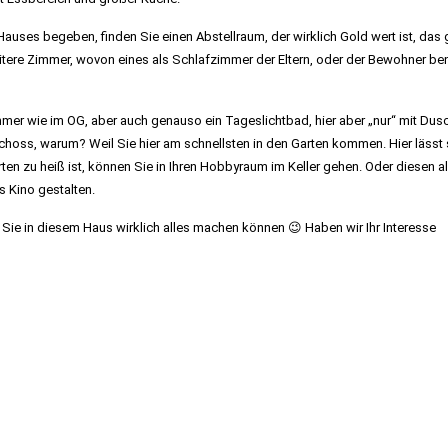
auses begeben, finden Sie einen Abstellraum, der wirklich Gold wert ist, das
ere Zimmer, wovon eines als Schlafzimmer der Eltern, oder der Bewohner be
er wie im OG, aber auch genauso ein Tageslichtbad, hier aber „nur“ mit Dus
schoss, warum? Weil Sie hier am schnellsten in den Garten kommen. Hier lässt 
n zu heiß ist, können Sie in Ihren Hobbyraum im Keller gehen. Oder diesen a
s Kino gestalten.
s Sie in diesem Haus wirklich alles machen können 😉 Haben wir Ihr Interesse