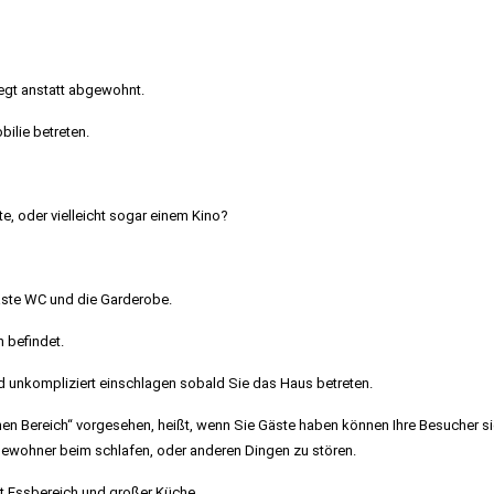
egt anstatt abgewohnt.
ilie betreten.
äte, oder vielleicht sogar einem Kino?
Gäste WC und die Garderobe.
n befindet.
d unkompliziert einschlagen sobald Sie das Haus betreten.
chen Bereich“ vorgesehen, heißt, wenn Sie Gäste haben können Ihre Besucher s
wohner beim schlafen, oder anderen Dingen zu stören.
t Essbereich und großer Küche.