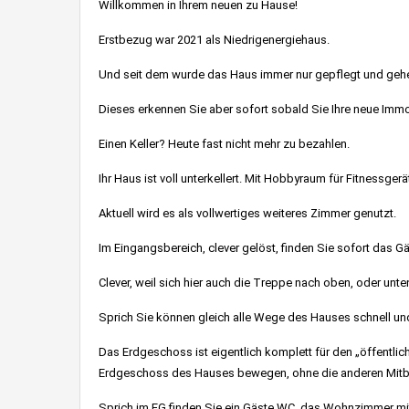
Willkommen in Ihrem neuen zu Hause!
Erstbezug war 2021 als Niedrigenergiehaus.
Und seit dem wurde das Haus immer nur gepflegt und geh
Dieses erkennen Sie aber sofort sobald Sie Ihre neue Immob
Einen Keller? Heute fast nicht mehr zu bezahlen.
Ihr Haus ist voll unterkellert. Mit Hobbyraum für Fitnessger
Aktuell wird es als vollwertiges weiteres Zimmer genutzt.
Im Eingangsbereich, clever gelöst, finden Sie sofort das 
Clever, weil sich hier auch die Treppe nach oben, oder unte
Sprich Sie können gleich alle Wege des Hauses schnell un
Das Erdgeschoss ist eigentlich komplett für den „öffentli
Erdgeschoss des Hauses bewegen, ohne die anderen Mitbe
Sprich im EG finden Sie ein Gäste WC, das Wohnzimmer mi