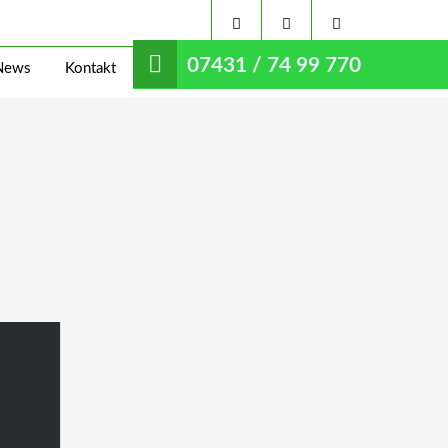
07431 / 74 99 770
News
Kontakt