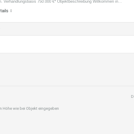
n. Verhandlungsbasis 750.000 €* Objektbeschreibung Willkommen in…
tails
D
 in Höhe wie bei Objekt eingegeben