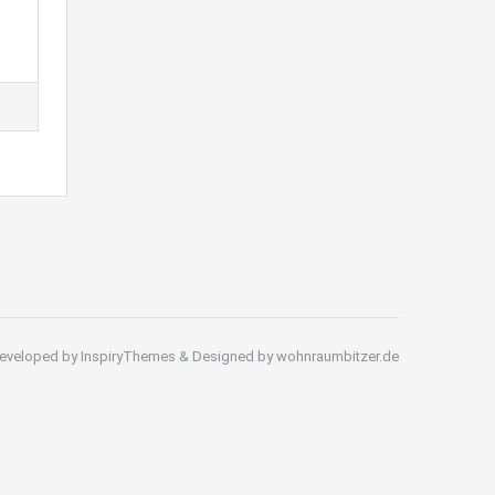
eveloped by InspiryThemes & Designed by wohnraumbitzer.de