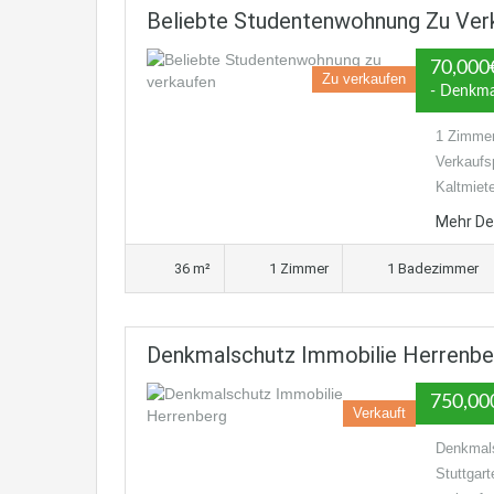
Beliebte Studentenwohnung Zu Verk
70,000
Zu verkaufen
- Denkma
1 Zimmer
Verkaufs
Kaltmiet
Mehr De
36 m²
1 Zimmer
1 Badezimmer
Denkmalschutz Immobilie Herrenbe
750,00
Verkauft
Denkmals
Stuttgar