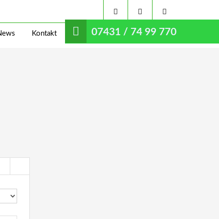
07431 / 74 99 770
News
Kontakt