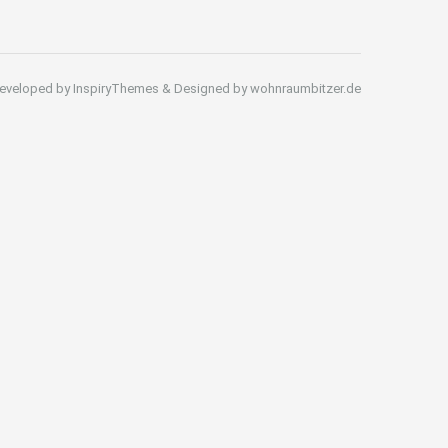
eveloped by InspiryThemes & Designed by wohnraumbitzer.de