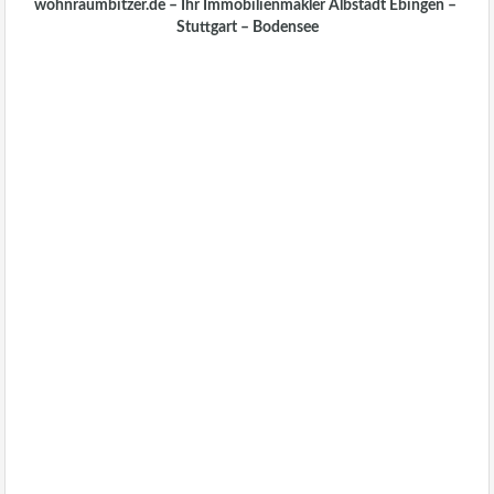
wohnraumbitzer.de – Ihr Immobilienmakler Albstadt Ebingen –
Stuttgart – Bodensee
Immobilien Blog
wohnraumbitzer
Immobilienmakler Stuttgart,
Möhringen, Vaihingen,
Killesberg, Sonnenberg,
Feuerbach, Gablenberg,
Degerloch
Immobiliengutachten Ebingen, Immobilienbewertung Ebingen,
Verkehrswert von Immobilien Ebingen, Bewertung von
bebauten und unbebauten Grundstücken Albstadt Ebingen