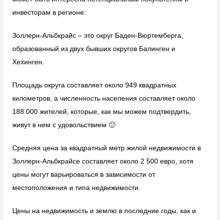
инвесторам в регионе:
Золлерн-Альбкрайс – это округ Баден-Вюртемберга,
образованный из двух бывших округов Балинген и
Хехинген.
Площадь округа составляет около 949 квадратных
километров, а численность населения составляет около
188 000 жителей, которые, как мы можем подтвердить,
живут в нем с удовольствием 🙂
Средняя цена за квадратный метр жилой недвижимости в
Золлерн-Альбкрайсе составляет около 2 500 евро, хотя
цены могут варьироваться в зависимости от
местоположения и типа недвижимости.
Цены на недвижимость и землю в последние годы, как и