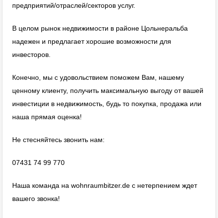
предприятий/отраслей/секторов услуг.
В целом рынок недвижимости в районе Цольнеральба
надежен и предлагает хорошие возможности для
инвесторов.
Конечно, мы с удовольствием поможем Вам, нашему
ценному клиенту, получить максимальную выгоду от вашей
инвестиции в недвижимость, будь то покупка, продажа или
наша прямая оценка!
Не стесняйтесь звонить нам:
07431 74 99 770
Наша команда на wohnraumbitzer.de с нетерпением ждет
вашего звонка!