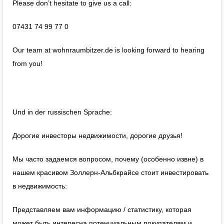
Please don’t hesitate to give us a call:
07431 74 99 77 0
Our team at wohnraumbitzer.de is looking forward to hearing
from you!
Und in der russischen Sprache:
Дорогие инвесторы недвижимости, дорогие друзья!
Мы часто задаемся вопросом, почему (особенно извне) в
нашем красивом Золлерн-Альбкрайсе стоит инвестировать
в недвижимость:
Представляем вам информацию / статистику, которая
может быть интересна потенциальным покупателям и