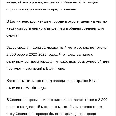
везде, обычно росли, что можно объяснить растущим
спросом и ограниченным предложением.
В Балингене, крупнейшем городе в округе, цены на жилую
недвижимость немного выше, чем в общем среднем для
округа.
Здесь средняя цена за квадратный метр составляет около
2 800 евро в 2020-2023 годах. Что также связано с
отличным центром города и множеством возможностей для
прогулок и экскурсий в Балингене.
Важно отметить, что город находится на трассе В27, в
отличие от Альбштадта.
В Хехингене цены немного ниже и составляют около 2 200
евро за квадратный метр, что может быть связано с тем,
что у Хехингена гораздо более старый центр города,