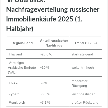
📊 Überblick:
Nachfrageverteilung russischer
Immobilienkäufe 2025 (1.
Halbjahr)
Anteil russischer
Region/Land
Trend zu 2024
Nachfrage
Thailand
~25,6 %
stark steigend
Vereinigte
Arabische Emirate
~10 %
weiterhin hoch
(VAE)
moderater
Türkei
~9 %
Rückgang
Zypern
~6,6 %
leicht gestiegen
Frankreich
~7,1 %
großer Rückgang