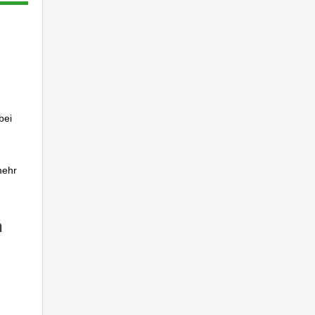
bei
mehr
h