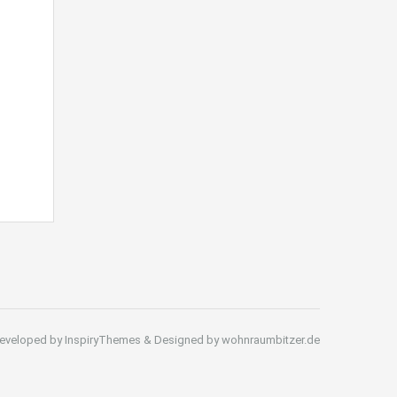
eveloped by InspiryThemes & Designed by wohnraumbitzer.de