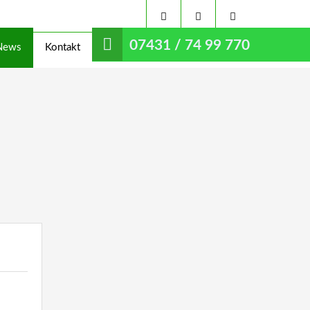
07431 / 74 99 770
News
Kontakt