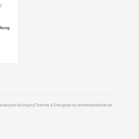
ltung
eveloped by InspiryThemes & Designed by wohnraumbitzer.de