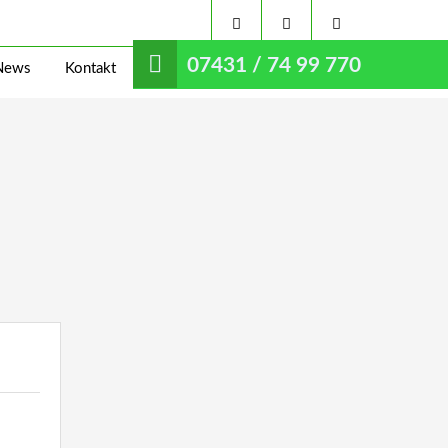
07431 / 74 99 770
News
Kontakt