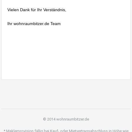
Vielen Dank für Ihr Verständnis,
Ihr wohnraumbitzer.de Team
Immobiliengutachten Ebingen, Immobilienbewertung Ebingen,
Verkehrswert von Immobilien Ebingen, Bewertung von
bebauten und unbebauten Grundstücken Albstadt Ebingen
© 2014 wohnraumbitzer.de
* Maklerprovision fällig bei Kauf- oder Mietvertragsabschluss in Höhe wie