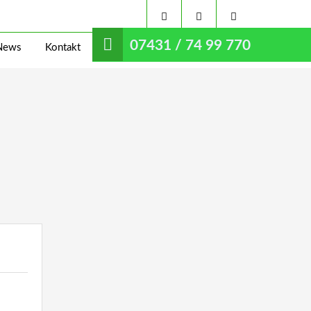
07431 / 74 99 770
News
Kontakt