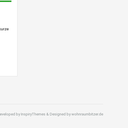
kurze
eveloped by InspiryThemes & Designed by wohnraumbitzer.de