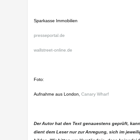
Sparkasse Immobilien
presseportal.de
wallstreet-online.de
Foto:
Aufnahme aus London,
Canary Wharf
Der Autor hat den Text genauestens geprüft, kan
dient dem Leser nur zur Anregung, sich im jeweil