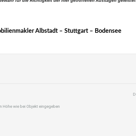
Gewähr für die Richtigkeit der hier getroffenen Aussagen geleistet
mmobilienmakler Albstadt, Immobilien Balingen
ilienmakler Albstadt – Stuttgart – Bodensee
D
 in Höhe wie bei Objekt eingegeben