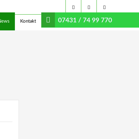
07431 / 74 99 770
News
Kontakt