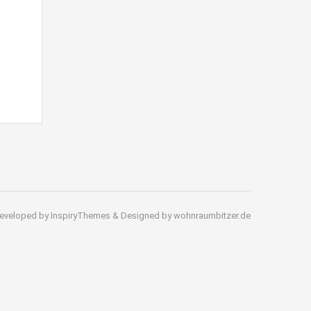
eveloped by InspiryThemes & Designed by wohnraumbitzer.de