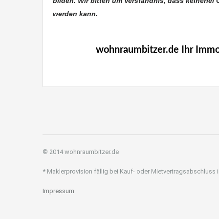
bilden. Wir bitten um Verständnis, dass keinerlei 
werden kann.
woh
Immobilie Haus Wohnung verkaufen, I
wohnraumbitzer.de Ihr Immob
© 2014 wohnraumbitzer.de
* Maklerprovision fällig bei Kauf- oder Mietvertragsabschluss
Impressum