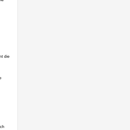
t die
e
sch