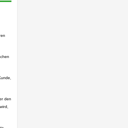
ren
schen
Kunde,
er den
wird,
wie