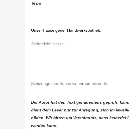
Team
Unser hauseigener Handwerksbetrieb:
Steinreichbitzer.de
Hausverwaltung Albstadt
Schulungen im Hause wohnraumbitzer.de
Immobilie Haus Wohnung verkaufen, Immobilienmakler
Der Autor hat den Text genauestens geprüft, kan
dient dem Leser nur zur Anregung, sich im jeweil
bilden. Wir bitten um Verständnis, dass keinerlei 
werden kann.