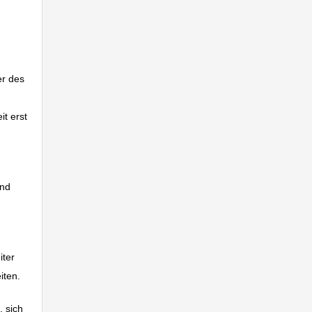
er des
it erst
und
iter
iten.
, sich