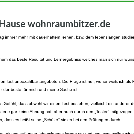
 Hause wohnraumbitzer.de
lltag immer mehr mit dauerhaftem lernen, bzw. dem lebenslangen studie
inem das beste Resultat und Lernergebniss welches man sich nur wün
n fast unbezahlbar angeboten. Die Frage ist nur, woher weiß ich als 
r der beste für mich und meine Sache ist.
Gefühl, dass obwohl wir einen Test bestehen, vielleicht ein anderer d
aterie gar keine Ahnung hat, aber auch durch den „Tester“ mitgezogen 
nn, dass es heißt seine „Schüler“ vielen bei den Prüfungen durch.
ten wir uns auf unser lebenslanges lernen vor und von wem wollen wir 