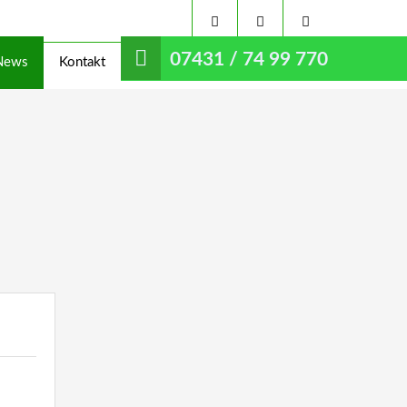
07431 / 74 99 770
News
Kontakt