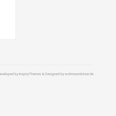
eveloped by InspiryThemes & Designed by wohnraumbitzer.de