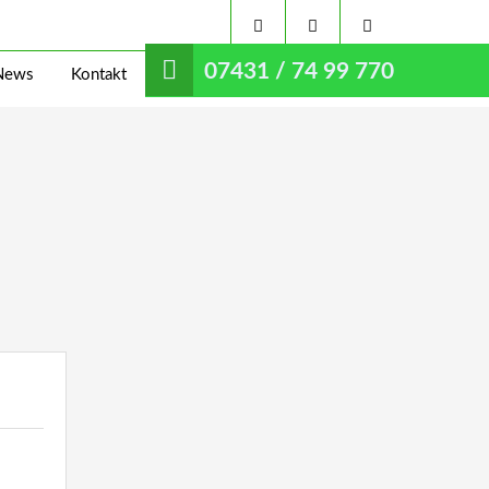
07431 / 74 99 770
News
Kontakt