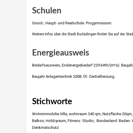
Schulen
Grund-, Haupt- und Realschule. Progymnasium.
Weitere Infos über die Stadt Burladingen finden Sie auf der S
Villa kaufen nahe Stuttgart, Möhringen, Vaihingen, Killesberg, 
Energieausweis
Bedarfsausweis, Endenergiebedarf 229 kWh/(m²a). Baujahr
Baujahr Anlagentechnik 2008. Öl- Zentralheizung.
Villa kaufen nahe Stuttgart, Möhringen, Vaihingen, Killesbe
Stichworte
Immobilienmakle
Wohnimmobilie Villa, wohnraum 340 qm, Nutzfläche 20qm, 
Balkon, Hobbyraum, Fitness- Studio, Bundesland: Baden- 
Denkmalschutz