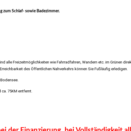
g zum Schlaf- sowie Badezimmer.
rg, Degerloch
ind alle Freizeitmöglichkeiten wie Fahrradfahren, Wandern etc. im Grünen direk
Erreichbarkeit des Öffentlichen Nahverkehrs können Sie Fußläufig erledigen.
m Bodensee.
 ca. 75KM entfernt.
rg, Degerloch
uttgart
i der Finanzierung, bei Vollständigkeit al