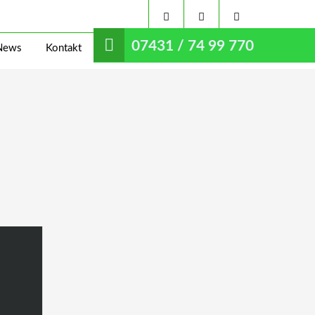
07431 / 74 99 770
News
Kontakt