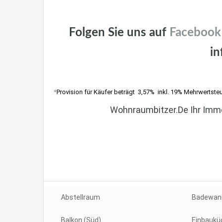
Villa kaufen Stuttgart, Möhringen, Vaihingen, Killesberg, D
Folgen Sie uns auf
Facebook
in
Villa kaufen Stuttgart, Möhringen, Vaihingen, Killesberg, D
*
Provision für Käufer beträgt 3,57% inkl. 19% Mehrwertsteu
Wohnraumbitzer.de Ihr Immo
Villa kaufen nahe S
Kille
Abstellraum
Badewan
Balkon (Süd)
Einbaukü