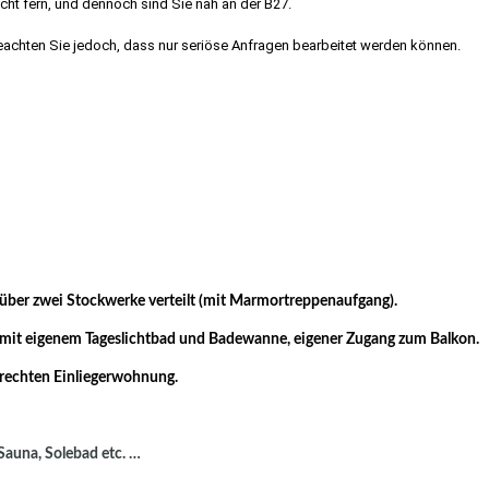
cht fern, und dennoch sind Sie nah an der B27.
 Beachten Sie jedoch, dass nur seriöse Anfragen bearbeitet werden können.
rg, Degerloch
 über zwei Stockwerke verteilt (mit Marmortreppenaufgang).
 mit eigenem Tageslichtbad und Badewanne, eigener Zugang zum Balkon.
erechten Einliegerwohnung.
Sauna, Solebad etc. …