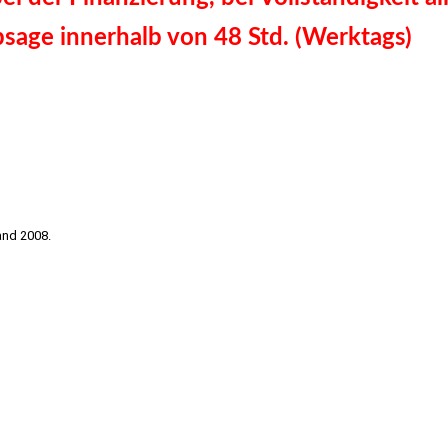
sage innerhalb von 48 Std. (Werktags)
Killesberg
and 2008.
rg, Degerloch