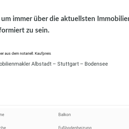
egerloch
um immer über die aktuellsten Immobilie
formiert zu sein.
egerloch
er aus dem notariell. Kaufpreis
.
bilienmakler Albstadt – Stuttgart – Bodensee
tuttgart, Möhringen, Vaihingen,
sberg, Degerloch
ne
Balkon
che
Fußbodenheizung