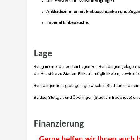
Alle Fenster sind Maßanfertigungen.
Ankleidezimmer mit Einbauschränken und Zugan
Imperial Einbauküche.
Villa kaufen nahe Stuttgart, Möhringen, Vaihingen, Killesbe
Lage
Ruhig in einer der besten Lagen von Burladingen gelegen, s
der Haustüre zu Starten. Einkaufsmöglichkeiten, sowie die 
Burladingen liegt grob gesagt zwischen Stuttgart und de
Beides, Stuttgart und Überlingen (Stadt am Bodensee) sind
Villa kaufen nahe Stuttgart, Möhringen, Vaihingen, Killesbe
Finanzierung
Immobilien St
Gerne helfen wir Ihnen auch be