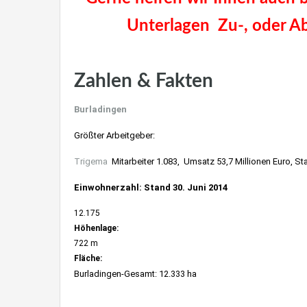
Unterlagen Zu-, oder Ab
Immobilien verkaufen Stuttgart, Möhringen, Degerloch, 
Zahlen & Fakten
Burladingen
Größter Arbeitgeber:
Trigema
Mitarbeiter 1.083, Umsatz 53,7 Millionen Euro, St
Einwohnerzahl: Stand 30. Juni 2014
12.175
Höhenlage:
722 m
Fläche:
Burladingen-Gesamt: 12.333 ha
Villa kaufen nahe Stuttgart, Möhringen, Vaihingen, Killesbe