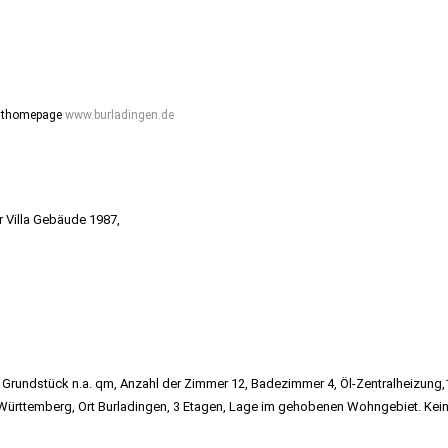
tadthomepage
www.burladingen.de
Degerloch
 Villa Gebäude 1987,
rg, Degerloch
r Stuttgart
Grundstück n.a. qm, Anzahl der Zimmer 12, Badezimmer 4, Öl-Zentralheizung,
Württemberg, Ort Burladingen, 3 Etagen, Lage im gehobenen Wohngebiet. Kei