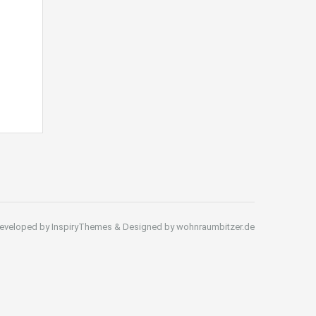
eveloped by InspiryThemes & Designed by wohnraumbitzer.de