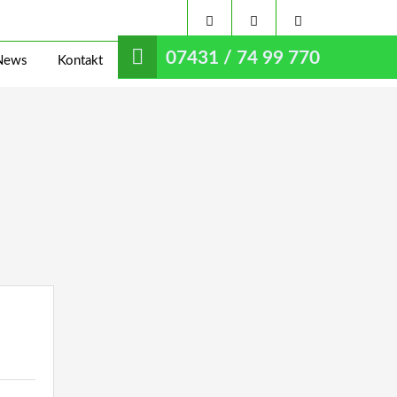
07431 / 74 99 770
News
Kontakt