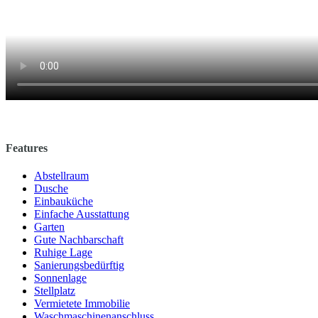
.
Features
Abstellraum
Dusche
Einbauküche
Einfache Ausstattung
Garten
Gute Nachbarschaft
Ruhige Lage
Sanierungsbedürftig
Sonnenlage
Stellplatz
Vermietete Immobilie
Waschmaschinenanschluss