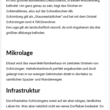
im dritt größten Bundesland Deutschlands, in Baden-Württemberg,
befindet. Um ganz genau zu sein, liegt das Örtchen im
Zollernalbkreis, also auf der Schwäbischen Alb.
Schömberg gilt als „Stauseestädtchen“ und hat mit dem Ortsteil
Schörzingen rund 4.700 Einwohner.
Die Lage gilt als landschaftlich reizvoll, da sich ringsherum die drei
größten Albberge befinden.
Mikrolage
Erbaut wird das neue Mehrfamilienhaus im zentralen Ortskern von
Schörzingen. Verkehrstechnisch perfekt angebunden und doch
gelangt man in nur wenigen Gehminuten direkt in die Natur zu
sämtlichen Spazier- und Wanderwegen.
Infrastruktur
Die Infrastuktur Schörzingens weist auf ein eher ruhiges, ländliches
Leben hin. Was aber natürlich nicht ein reines Dorfleben bedeutet. So