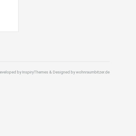
eveloped by InspiryThemes & Designed by wohnraumbitzer.de