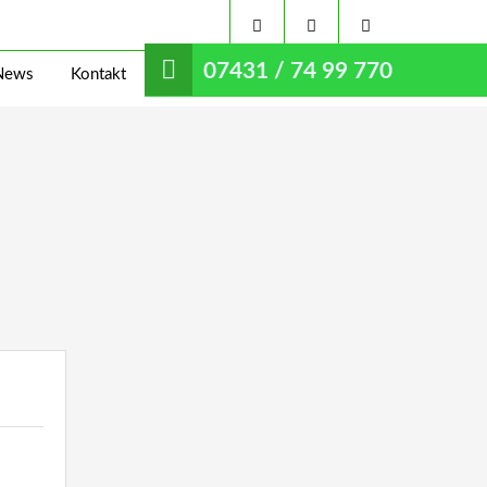
07431 / 74 99 770
News
Kontakt