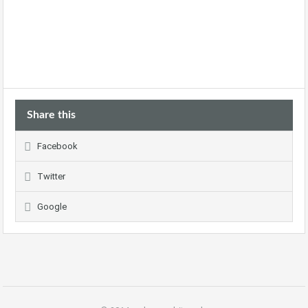
Bitzer Mike Immobilien Ebingen, Bitzer Maik Immobilienmakler, Bitzer
Mike steinreichbitzer, Fliesenleger Bitzer Maik Majk Mike,
Immobilienmakler maik Mike Bitzer Ebingen, wohnraumbitzer
Immobilienmakler Stuttgart Bodensee Albstadt
Share this
Facebook
Twitter
Google