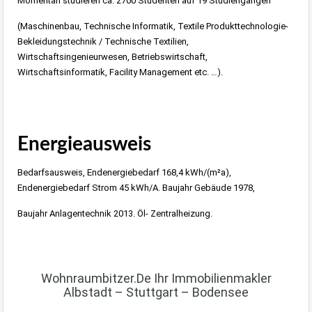
Momentan studieren ca. 2700 Studenten auf 19 Studiengängen
(Maschinenbau, Technische Informatik, Textile Produkttechnologie-
Bekleidungstechnik / Technische Textilien,
Wirtschaftsingenieurwesen, Betriebswirtschaft,
Wirtschaftsinformatik, Facility Management etc. …).
Immobilie Haus Wohnung Verkaufen,
Immobilienmakler Albstadt, Immobilien Balingen
Energieausweis
Bedarfsausweis
, Endenergiebedarf 168,4 kWh/(m²a),
Endenergiebedarf Strom 45 kWh/A.
Baujahr Gebäude 1978,
Baujahr Anlagentechnik 2013. Öl- Zentralheizung.
Immobilie Haus Wohnung Verkaufen,
Immobilienmakler Albstadt, Immobilien Balingen
Wohnraumbitzer.de Ihr Immobilienmakler
Albstadt – Stuttgart – Bodensee