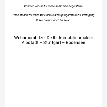
Konnten wir Sie für diese Immobilie begeistern?
Gerne stehen wir Ihnen für einen Besichtigungstermin zur Verfügung.
Rufen Sie uns noch heute an.
Klavierspielen im ebinger Wohnzimmer
Wohnraumbitzer.de Ihr Immobilienmakler
Albstadt – Stuttgart – Bodensee
wohnraumbitzer.de
Immobilienmakler
Stuttgart, Möhringen,
Killesberg, Sonnenberg,
Vaihingen
Kleine 4 Zimmerwohnung