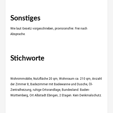
Klavierspielen im ebinger Wohnzimmer
Sonstiges
Wie laut Gesetz vorgeschrieben, provisionsfrei. Frei nach
Absprache.
Immobilienmakler Stuttgart wohnraumbitzer.de,
Haus verkaufen
Stichworte
Immobilienmakler
Stuttgart
Wohnimmobilie, Nutzfläche 20 qm, Wohnraum ca. 210 qm, Anzahl
der Zimmer 8, Badezimmer mit Badewanne und Dusche, Öl-
Zentralheizung, ruhige Ortsrandlage, Bundesland: Baden-
Württemberg, Ort Albstadt Ebingen, 2 Etagen. Kein Denkmalschutz.
Klavierspielen im ebinger Wohnzimmer
Immobilienmakler Stuttgart, Immobilien Albstadt