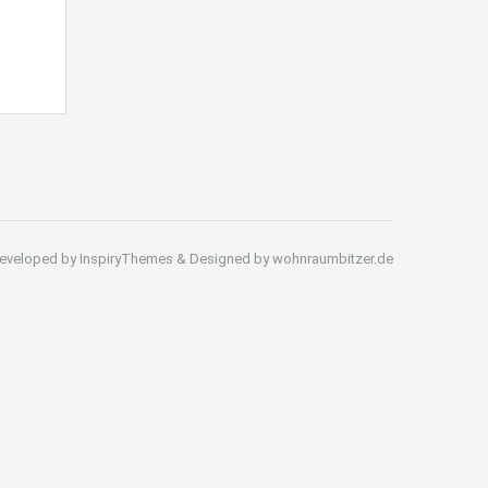
eveloped by InspiryThemes & Designed by wohnraumbitzer.de