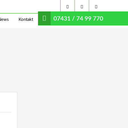
07431 / 74 99 770
News
Kontakt