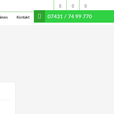
07431 / 74 99 770
News
Kontakt