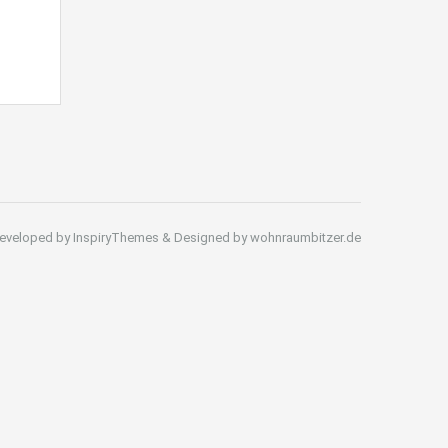
eveloped by InspiryThemes & Designed by wohnraumbitzer.de