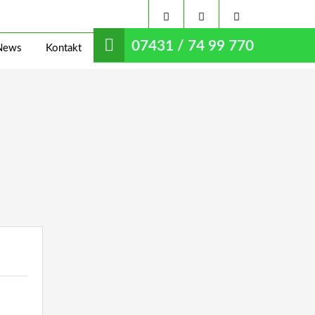
07431 / 74 99 770
News
Kontakt