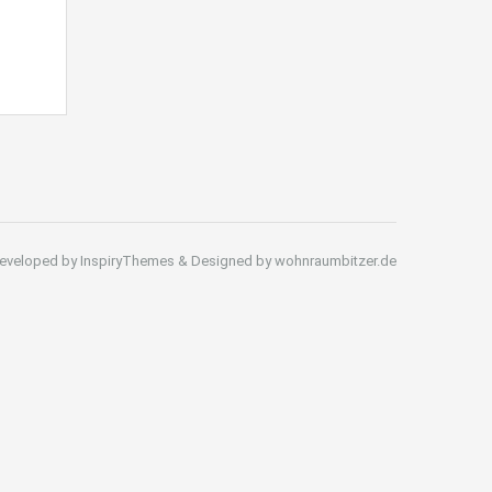
eveloped by InspiryThemes & Designed by wohnraumbitzer.de