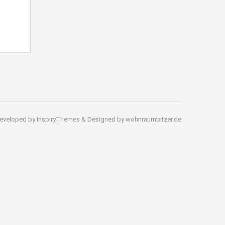
eveloped by InspiryThemes & Designed by wohnraumbitzer.de