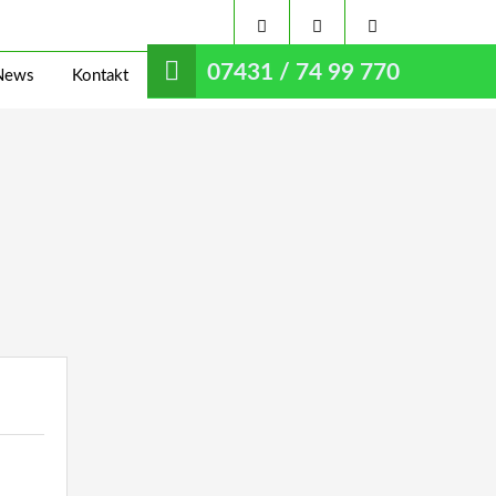
07431 / 74 99 770
News
Kontakt