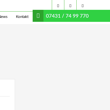
07431 / 74 99 770
News
Kontakt