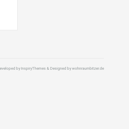
eveloped by InspiryThemes & Designed by wohnraumbitzer.de