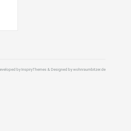
eveloped by InspiryThemes & Designed by wohnraumbitzer.de