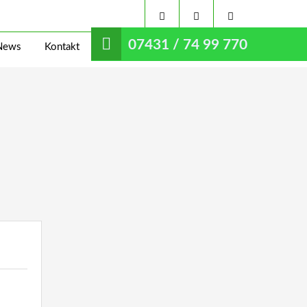
07431 / 74 99 770
News
Kontakt