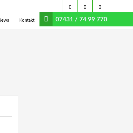
07431 / 74 99 770
News
Kontakt