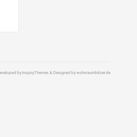
eveloped by InspiryThemes & Designed by wohnraumbitzer.de