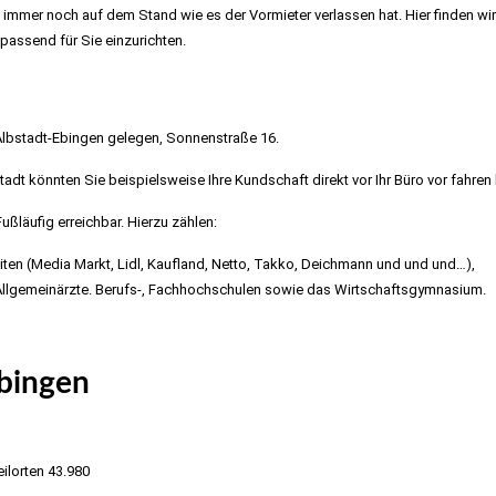
 immer noch auf dem Stand wie es der Vormieter verlassen hat. Hier finden wir
assend für Sie einzurichten.
Albstadt-Ebingen gelegen, Sonnenstraße 16.
adt könnten Sie beispielsweise Ihre Kundschaft direkt vor Ihr Büro vor fahren 
ßläufig erreichbar. Hierzu zählen:
ten (Media Markt, Lidl, Kaufland, Netto, Takko, Deichmann und und und…),
 Allgemeinärzte. Berufs-, Fachhochschulen sowie das Wirtschaftsgymnasium.
Ebingen
ilorten 43.980