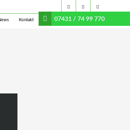
07431 / 74 99 770
News
Kontakt