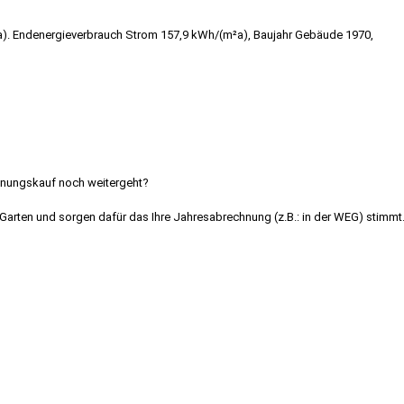
. Endenergieverbrauch Strom 157,9 kWh/(m²a), Baujahr Gebäude 1970,
 Ebingen Fußgängerzone zu vermieten
hnungskauf noch weitergeht?
Garten und sorgen dafür das Ihre Jahresabrechnung (z.B.: in der WEG) stimmt
bingen Fußgängerzone zu vermieten