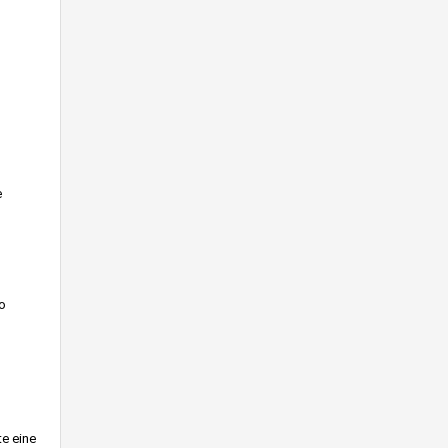
e
o
te eine