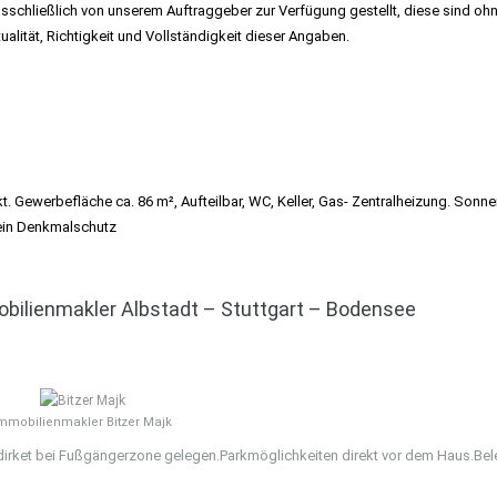
schließlich von unserem Auftraggeber zur Verfügung gestellt, diese sind oh
lität, Richtigkeit und Vollständigkeit dieser Angaben.
t. Gewerbefläche ca. 86 m², Aufteilbar, WC, Keller, Gas- Zentralheizung. Sonne
ein Denkmalschutz
bilienmakler Albstadt – Stuttgart – Bodensee
mmobilienmakler Bitzer Majk
 dirket bei Fußgängerzone gelegen.Parkmöglichkeiten direkt vor dem Haus.Bel