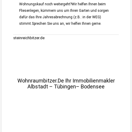
Wohnungskauf noch weitergeht?
Wir helfen Ihnen beim
Fliesenlegen, kümmern uns um Ihren Garten und sorgen
dafür das Ihre Jahresabrechnung (z.B.: in der WEG)
stimmt.
Sprechen Sie uns an, wir helfen Ihnen gerne.
steinreichbitzer.de
Villa, Haus verkaufen, kaufen Stuttgart, Möhringen, Vaihingen,
Killesberg, Degerloch
Haus Wohnung Immobilie verkaufen kaufen
Stuttgart, Degerloch, Möhringen
Wohnraumbitzer.de Ihr Immobilienmakler
Albstadt – Tübingen– Bodensee
Wohnen und Kaufen Stuttgart Immobilien, Haus
Einzugsgebiet Stuttgart
Grundstück kaufen
Albstadt,Stuttgart,