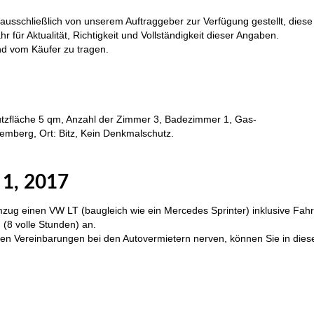
usschließlich von unserem Auftraggeber zur Verfügung gestellt, diese
ür Aktualität, Richtigkeit und Vollständigkeit dieser Angaben.
d vom Käufer zu tragen.
lbstadt, Immobilien Tübingen
zfläche 5 qm, Anzahl der Zimmer 3, Badezimmer 1, Gas-
emberg, Ort: Bitz, Kein Denkmalschutz.
stadt, Immobilien Bitz
 1, 2017
ug einen VW LT (baugleich wie ein Mercedes Sprinter) inklusive Fahr
 (8 volle Stunden) an.
en Vereinbarungen bei den Autovermietern nerven, können Sie in diese
lbstadt, Immobilien Tübingen