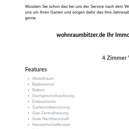
Wussten Sie schon das bei uns der Service nach dem W
uns um Ihren Garten und sorgen dafür das Ihre Jahresab
gerne.
Immobilie Haus Wohnung verkaufen, Immobilienmakler A
wohnraumbitzer.de Ihr Immob
Immobilie Haus Wohnung verkaufen, Immobilienmakler A
4 Zimmer 
Features
Abstellraum
Badewanne
Balkon
Dachgeschoßwohnung
Einbauküche
Gartenmitbenutzung
Gas-Zentralheizung
Gute Nachbarschaft
Hauswirtschaftsraum