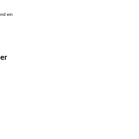
und ein
ler