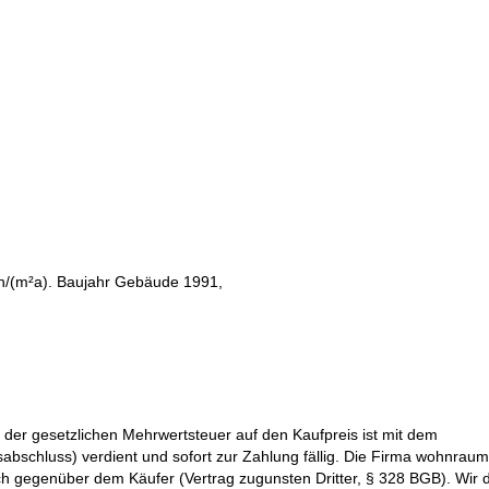
lbstadt, Immobilien Tübingen
h/(m²a). Baujahr Gebäude 1991,
stadt, Immobilien Bitz
 der gesetzlichen Mehrwertsteuer auf den Kaufpreis ist mit dem
bschluss) verdient und sofort zur Zahlung fällig. Die Firma wohnraum
ch gegenüber dem Käufer (Vertrag zugunsten Dritter, § 328 BGB). Wir 