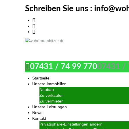
Schreiben Sie uns :
info@woh
wohnraumbitzer.de
07431 / 74 99 770
07431 / 
Startseite
Unsere Immobilien
Neubau
Zu verkaufen
Zu vermieten
Unsere Leistungen
News
Kontakt
Privatsphäre-Einstellungen ändern