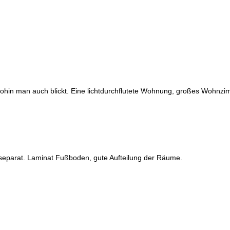
stadt, Immobilien Bitz
 wohin man auch blickt. Eine lichtdurchflutete Wohnung, großes Wohnzi
eparat. Laminat Fußboden, gute Aufteilung der Räume.