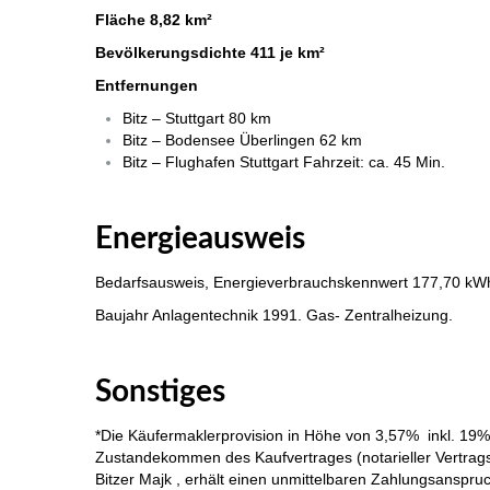
Fläche 8,82 km²
Bevölkerungsdichte 411 je km²
Entfernungen
Bitz – Stuttgart 80 km
Bitz – Bodensee Überlingen 62 km
Bitz – Flughafen Stuttgart Fahrzeit: ca. 45 Min.
Immobilie Haus Wohnung verkaufen, Immobilienmakler A
Energieausweis
Bedarfsausweis
, Energieverbrauchskennwert 177,70 kW
Baujahr Anlagentechnik 1991. Gas- Zentralheizung.
Immobilie Haus Wohnung verkaufen, Immobilienmakler Alb
Sonstiges
*Die Käufermaklerprovision in Höhe von 3,57% inkl. 19%
Zustandekommen des Kaufvertrages (notarieller Vertragsa
Bitzer Majk , erhält einen unmittelbaren Zahlungsanspru