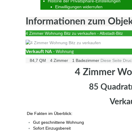
Historie der Privatsphäre-Einstellungen
Einwilligungen widerrufen
Informationen zum Obje
4 Zimmer Wohnung Bitz zu verkaufen - Albstadt-Bitz
Verkauft
NA
- Wohnung
84,7 QM
4 Zimmer
1 Badezimmer
Diese Seite Dru
4 Zimmer Woh
85 Quadratm
Verka
Die Fakten im Überblick:
Gut geschnittene Wohnung
Sofort Einzugsbereit