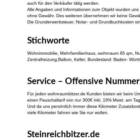
auch für den Verkäufer tätig werden.
Alle Angaben und Informationen zum Objekt wurden uns a
ohne Gewähr. Des weiteren übernehmen wir keine Gewähr f
Die Grunderwerbsteuer, Notar- und Grundbuchkosten sin
Immobilie Haus Wohnung verkaufen, Immobilienmakler A
Stichworte
Wohnimmobilie, Mehrfamilienhaus, wohnraum 85 qm, Nut
Zentralheizung,Balkon, Keller, Bundesland: Baden- Württ
Immobilie Haus Wohnung verkaufen, Immobilienmakler Alb
Service – Offensive Nummer
Für jeden wohnraumbitzer.de Kunden bieten wir beim Umz
einen Pauschaltarif von nur 300€ inkl. 19% Mwst. am Tag
Und da uns persönlich immer diese Kilometer Zusatzkost
viele Kilometer fahren wie Sie nur wollen.
Immobilie Haus Wohnung verkaufen, Immobilienmakler A
Steinreichbitzer.de