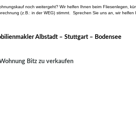
ohnungskauf noch weitergeht? Wir helfen Ihnen beim Fliesenlegen, k
rechnung (z.B.: in der WEG) stimmt. Sprechen Sie uns an, wir helfen 
lbstadt, Immobilien Tübingen
ilienmakler Albstadt – Stuttgart – Bodensee
lbstadt, Immobilien Bitz,Immobilienmakler Bitzer Majk Ebingen,Hausv
Ebingen
Wohnung Bitz zu verkaufen