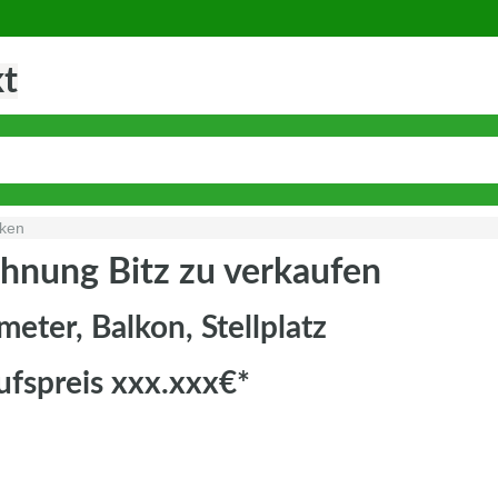
kt
cken
nung Bitz zu verkaufen
eter, Balkon, Stellplatz
ufspreis xxx.xxx€*