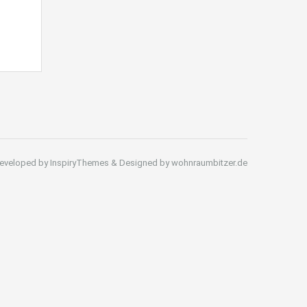
eveloped by InspiryThemes & Designed by wohnraumbitzer.de