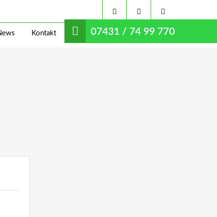
07431 / 74 99 770
News
Kontakt