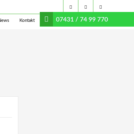
07431 / 74 99 770
News
Kontakt