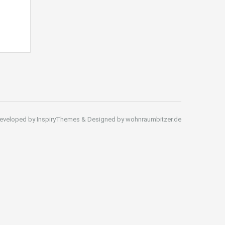
eveloped by InspiryThemes & Designed by wohnraumbitzer.de