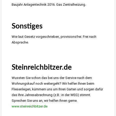
Baujahr Anlagentechnik 2016. Gas Zentralheizung.
3-4 Zimmer Wohnung in Ebingen Zentrum zu vermieten
Sonstiges
Wie laut Gesetz vorgeschrieben, provisionsfrei. Frei nach
Absprache.
Immobilienmakler Stuttgart wohnraumbitzer.de,
Haus verkaufen
Steinreichbitzer.de
Wussten Sie schon das bei uns der Service nach dem
Wohnungskauf noch weitergeht? Wir helfen Ihnen beim
Fliesenlegen, kümmern uns um Ihren Garten und sorgen dafür
das Ihre Jahresabrechnung (z.B.: in der WEG) stimmt.
Sprechen Sie uns an, wir helfen Ihnen gerne.
www.steinreichbitzer.de
wohnraumbitzer Immobilienmakler Reutlingen und Metzingen