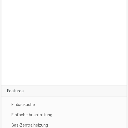
Killesberg, Sonnenberg,
Vaihingen
3-4 Zimmer Wohnung in
Ebingen Zentrum zu
vermieten
Features
Einbauküche
Einfache Ausstattung
Gas-Zentralheizung