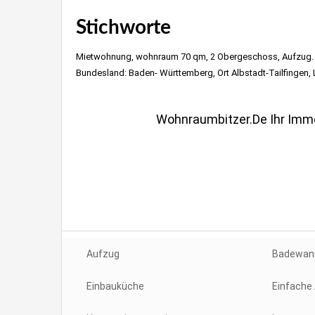
Stichworte
Immobilienmakle
Mietwohnung, wohnraum 70 qm, 2 Obergeschoss, Aufzug. 2 
Bundesland: Baden- Württemberg, Ort Albstadt-Tailfingen
Haus Wohnung in Stuttgart verkaufen wohnraumbitzer.
Wohnraumbitzer.de Ihr Immo
wohnraumbitzer.de
Möhringen, Vaihingen, 
Aufzug
Badewan
Einbauküche
Einfache