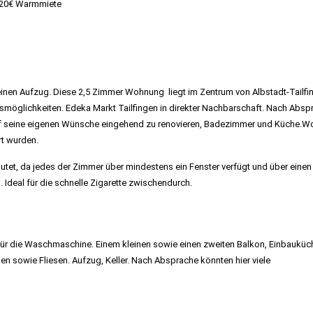
 420€ Warmmiete
inen Aufzug. Diese 2,5 Zimmer Wohnung liegt im Zentrum von Albstadt-Tailfi
smöglichkeiten. Edeka Markt Tailfingen in direkter Nachbarschaft. Nach Absp
f seine eigenen Wünsche eingehend zu renovieren, Badezimmer und Küche.W
rt wurden.
flutet, da jedes der Zimmer über mindestens ein Fenster verfügt und über einen 
. Ideal für die schnelle Zigarette zwischendurch.
er Stuttgart
für die Waschmaschine.
Einem kleinen sowie einen zweiten Balkon, Einbauküc
 sowie Fliesen. Aufzug, Keller. Nach Absprache könnten hier viele
tgart