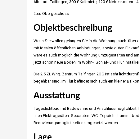
Albstadt Tailfingen, 300 € Kaltmiete, 120 € Nebenkosten=
2tes Obergeschoss
Objektbeschreibung
Wenn Sie wollen gelangen Sie in die Wohnung auch über e
mit idealen öffentlichen Anbindungen, sowie guten Einkauf
wäre es auch möglich die Wohnung umzugestalten und au
jetzt schon neue Böden im Wohn-, Schlaf- und Flur installie
Die 2,5 Zi. Whg. Zentrum Tailfingen 2OG ist sehr lichtdurch
begehbar sind. Im Flur befindet sich auch ein kleiner Balkon
Ausstattung
Immobilienmakl
Tageslichtbad mit Badewanne und Anschlussmöglichkeit 
allen Elektrogeräten.
Separatem WC. Teppich-, Laminatböden
Renovierungsmöglichkeiten umgesetzt werden.
Lage
Immobilienmakler Stut