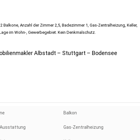
r Stuttgart
Balkone, Anzahl der Zimmer 2,5, Badezimmer 1, Gas-Zentralheizung, Keller,
, Lage im Wohn-, Gewerbegebiet. Kein Denkmalschutz.
de Immobilienmakler Stuttgart
bilienmakler Albstadt – Stuttgart – Bodensee
 Immobilienmakler Stuttgart,
Degerloch, Sonnenberg, Killesb
ne
Balkon
 Ausstattung
Gas-Zentralheizung