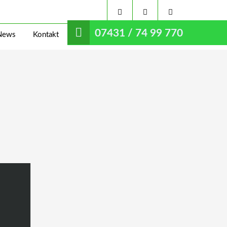
07431 / 74 99 770
News
Kontakt