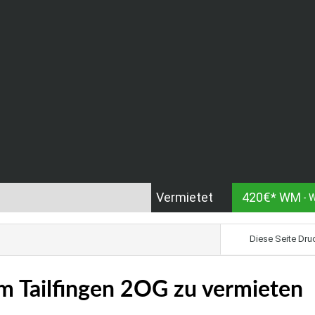
Vermietet
420€* WM
- 
Diese Seite Dru
m Tailfingen 2OG zu vermieten