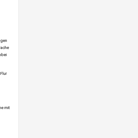
ngen
rache
obei
Flur
he mit