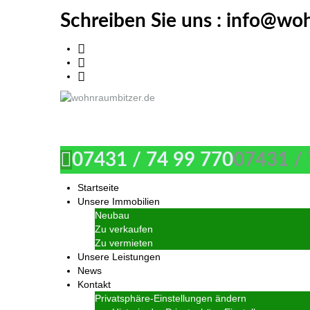
Schreiben Sie uns :
info@woh
wohnraumbitzer.de
07431 / 74 99 770
07431 / 
Startseite
Unsere Immobilien
Neubau
Zu verkaufen
Zu vermieten
Unsere Leistungen
News
Kontakt
Privatsphäre-Einstellungen ändern