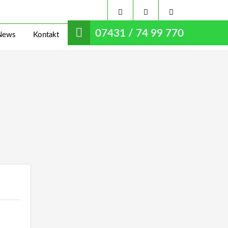
07431 / 74 99 770
News
Kontakt