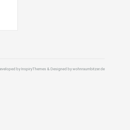
eveloped by InspiryThemes & Designed by wohnraumbitzer.de