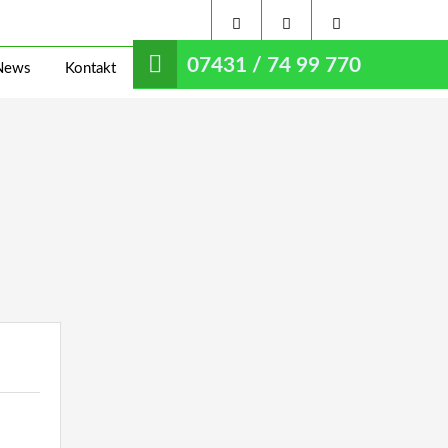
07431 / 74 99 770
News
Kontakt