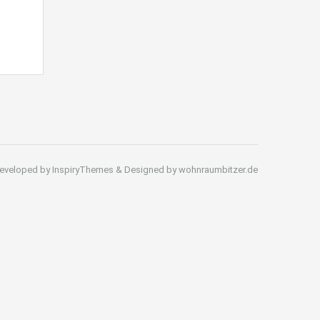
eveloped by InspiryThemes & Designed by wohnraumbitzer.de