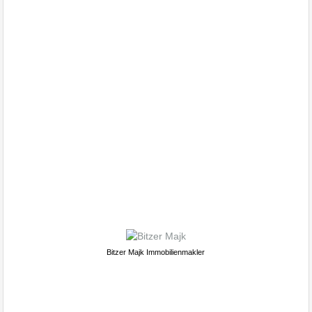
Albstadt Ebingen, Haus
Wohnung verkaufen
Bitzer Majk Immobilienmakler