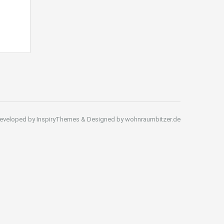
eveloped by InspiryThemes & Designed by wohnraumbitzer.de