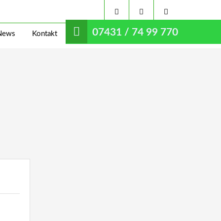
07431 / 74 99 770
News
Kontakt