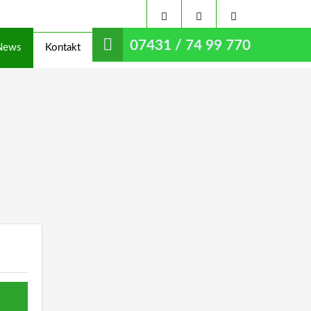
07431 / 74 99 770
News
Kontakt