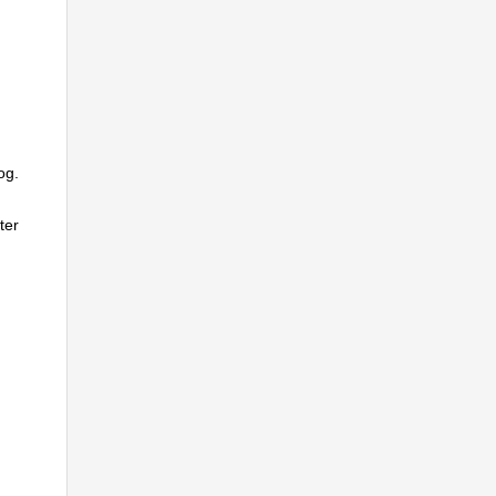
og.
ter