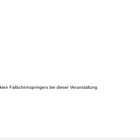
ckten Fallschirmspringers bei dieser Veranstaltung.
Ebingen, Verkehrswert von Immobilien Ebingen, Bewertung von bebau