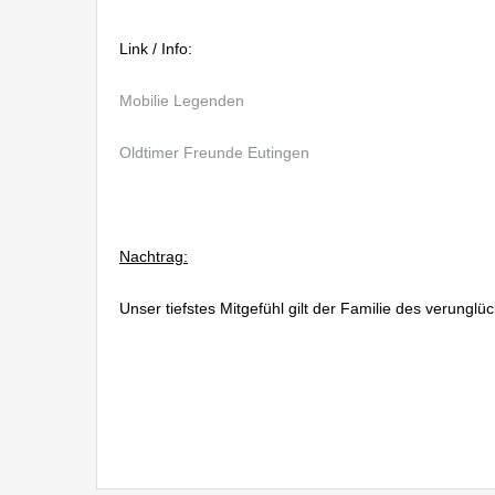
Link / Info:
Mobilie Legenden
Oldtimer Freunde Eutingen
Oldtimertreffen Eutingen 2015 Mobile Legenden
Nachtrag:
Unser tiefstes Mitgefühl gilt der Familie des verunglü
Immobiliengutachten Ebingen, Immobilienbewertung 
und unbebauten Grundstücken Albstadt Ebingen