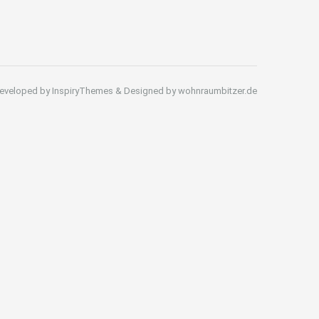
eveloped by InspiryThemes & Designed by wohnraumbitzer.de