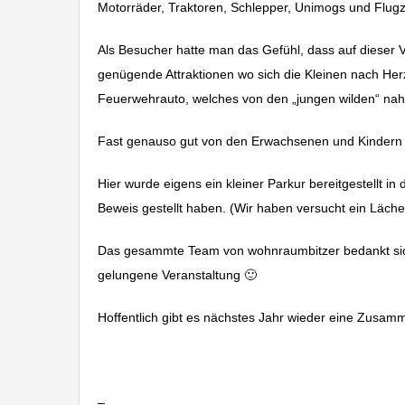
Motorräder, Traktoren, Schlepper, Unimogs und Flugze
Als Besucher hatte man das Gefühl, dass auf dieser 
genügende Attraktionen wo sich die Kleinen nach Herz
Feuerwehrauto, welches von den „jungen wilden“ nah
Fast genauso gut von den Erwachsenen und Kindern 
Hier wurde eigens ein kleiner Parkur bereitgestellt 
Beweis gestellt haben. (Wir haben versucht ein Läch
Das gesammte Team von wohnraumbitzer bedankt sich b
gelungene Veranstaltung 🙂
Hoffentlich gibt es nächstes Jahr wieder eine Zusa
Oldtimertreffen Eutingen 2015 Mobile Legenden
–