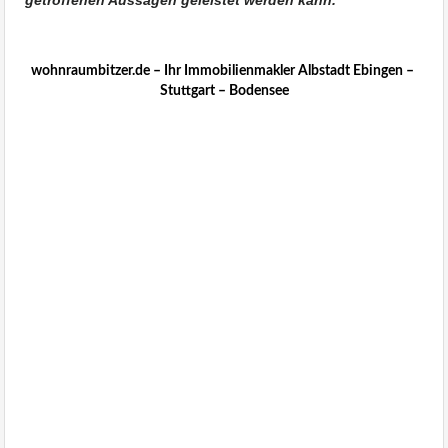
Immobilienmakler Stuttgart
wohnraumbitzer.de – Ihr Immobilienmakler Albstadt Ebingen –
Stuttgart – Bodensee
Immobilienblog worauf
Verkäufer achten sollten
wohnraumbitzer
Immobilienmakler Stuttgart,
Sonnenberg, Möhringen,
Killesberg, Feuerbach,
Gablenberg, Degerloch,
Vaihingen, Rohr. Stuttgart