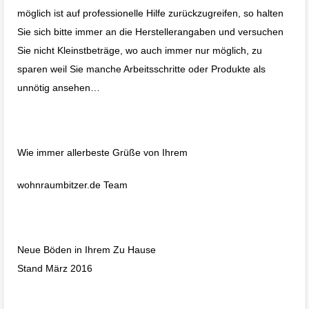
möglich ist auf professionelle Hilfe zurückzugreifen, so halten
Sie sich bitte immer an die Herstellerangaben und versuchen
Sie nicht Kleinstbeträge, wo auch immer nur möglich, zu
sparen weil Sie manche Arbeitsschritte oder Produkte als
unnötig ansehen…
Laminat Bodenverlegen Albstadt Ebingen Reutlingen Stuttgart.
Wie immer allerbeste Grüße von Ihrem
wohnraumbitzer.de Team
Laminat Bodenverlegen Albstadt Ebingen Reutlingen Stuttgart.
Neue Böden in Ihrem Zu Hause
Stand März 2016
Bitzer Mike Maik Immobilien Albstadt
Immobilienblog worauf Vermieter achten sollten