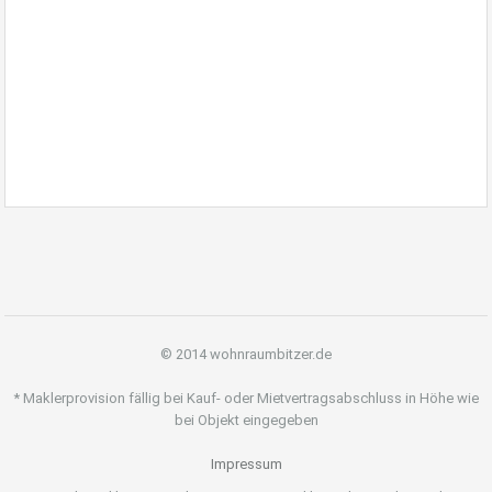
Immobilienmakler Majk
Bitzer wohnraumbitzer.de
Stuttgart
© 2014 wohnraumbitzer.de
* Maklerprovision fällig bei Kauf- oder Mietvertragsabschluss in Höhe wie
bei Objekt eingegeben
Impressum