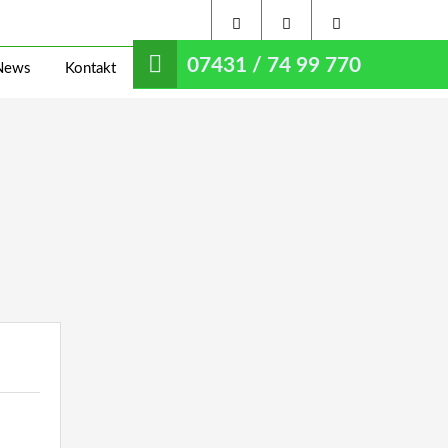
07431 / 74 99 770
News
Kontakt