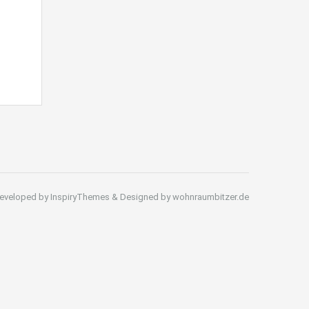
eveloped by InspiryThemes & Designed by wohnraumbitzer.de