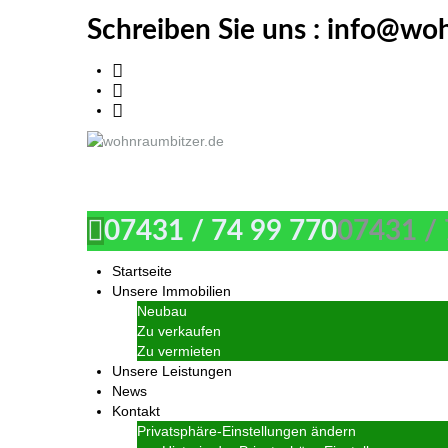
Schreiben Sie uns :
info@woh
wohnraumbitzer.de
07431 / 74 99 770
07431 / 
Startseite
Unsere Immobilien
Neubau
Zu verkaufen
Zu vermieten
Unsere Leistungen
News
Kontakt
Privatsphäre-Einstellungen ändern